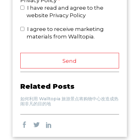
Privacy Policy
*
I have read and agree to the
website Privacy Policy
I agree to receive marketing
materials from Walltopia.
Send
Related Posts
如何利用 Walltopia 旅游景点将购物中心改造成热
闹非凡的目的地