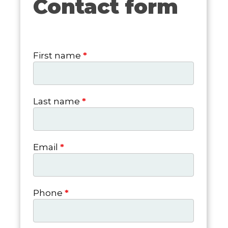
Contact form
form
First name
*
Last name
*
Email
*
Phone
*