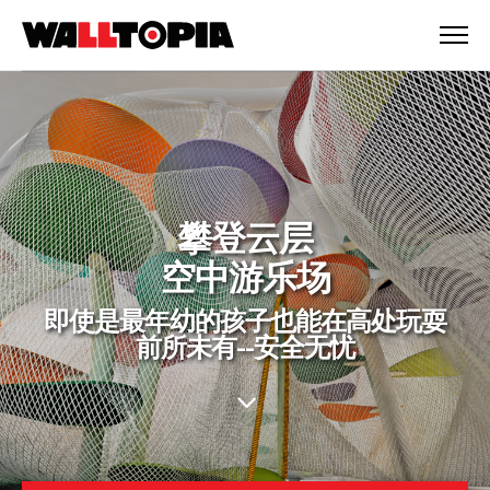
攀登云层
空中游乐场
即使是最年幼的孩子也能在高处玩耍
前所未有--安全无忧
简体中文