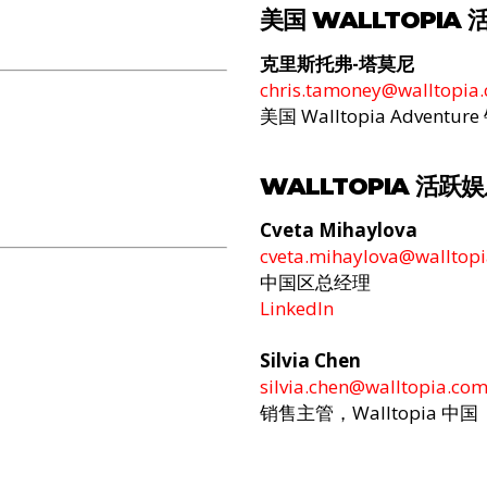
美国 WALLTOPIA
克里斯托弗-塔莫尼
chris.tamoney@walltopia
美国 Walltopia Adventu
WALLTOPIA 活跃
Cveta Mihaylova
cveta.mihaylova@walltop
中国区总经理
LinkedIn
Silvia Chen
silvia.chen@walltopia.co
销售主管，Walltopia 中国