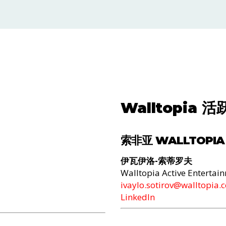
Walltopia 
索非亚 WALLTOPI
伊瓦伊洛-索蒂罗夫
Walltopia Active Enter
ivaylo.sotirov@walltopia.
LinkedIn