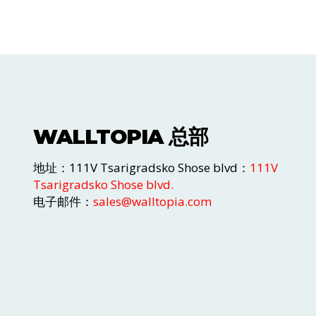
WALLTOPIA 总部
地址：111V Tsarigradsko Shose blvd：
111V
Tsarigradsko Shose blvd.
电子邮件：
sales@walltopia.com