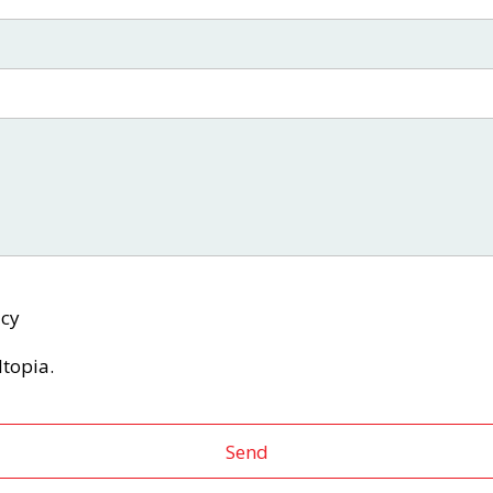
icy
ltopia.
Send