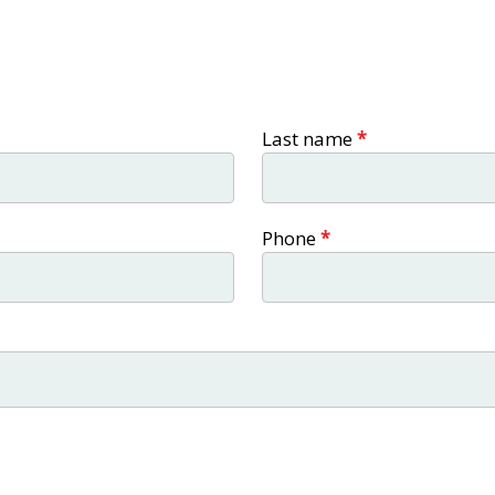
Last name
*
Phone
*