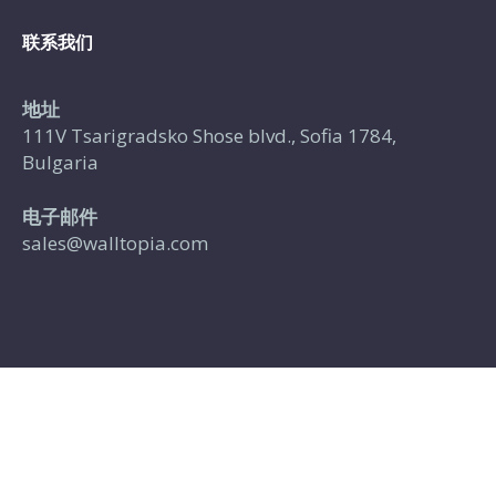
联系我们
地址
111V Tsarigradsko Shose blvd., Sofia 1784,
Bulgaria
电子邮件
sales@walltopia.com