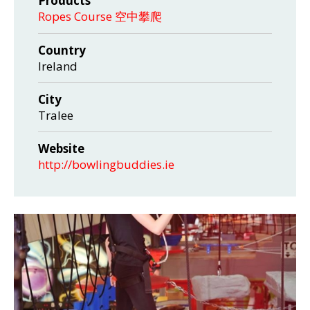
Products
Ropes Course 空中攀爬
Country
Ireland
City
Tralee
Website
http://bowlingbuddies.ie