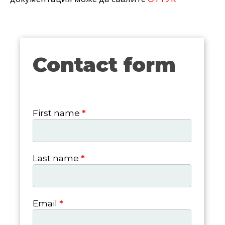
Contact form
Contact
form
First name
*
Last name
*
Email
*